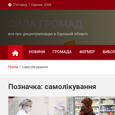
Skip
П’ятниця, 7 Серпня, 2026
to
content
СИЛА ГРОМАД
все про децентралізацію в Одеській області
НОВИНИ
ГРОМАДА
ФЕРМЕР
ВИБО
Home
самолікування
Позначка:
самолікування