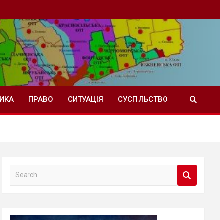
ТИКА
ПРАВО
СИТУАЦІЯ
СУСПІЛЬСТВО
S
e
a
r
c