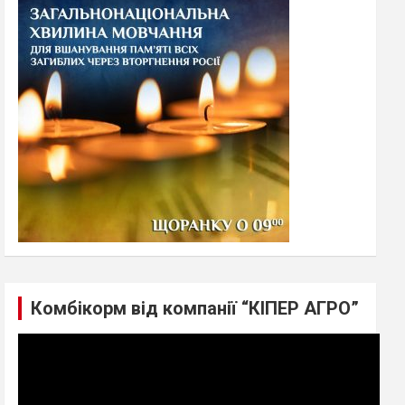
h
Комбікорм від компанії “КІПЕР АГРО”