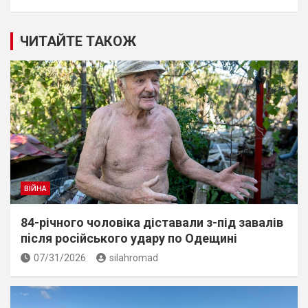
ЧИТАЙТЕ ТАКОЖ
ВІЙНА
84-річного чоловіка діставали з-під завалів
пiсля росiйського удару по Одещині
07/31/2026
silahromad