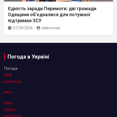
Єдність заради Перемоги: дві громади
Одещини об’єдналися для потужної
підтримки ЗСУ
07/29/2026
silahromad
Погода в Україні
Погода
Київ
вологість:
тиск:
вітер:
Одеса
вологість: