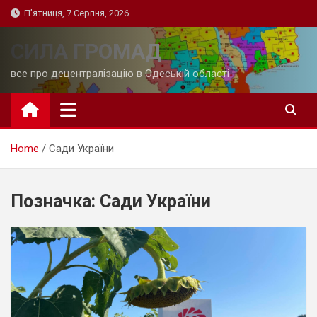
Skip
П’ятниця, 7 Серпня, 2026
to
content
СИЛА ГРОМАД
все про децентралізацію в Одеській області
Home
Сади України
Позначка:
Сади України