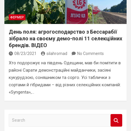
ФЕРМЕР
День поля: агрогосподарство з Бессарабії
зібрало на своєму демо-полі 11 селекційних
брендів. ВІДЕО
08/23/2021
silahromad
No Comments
Хто подорожує на південь Одещини, мав би помітити в
районі Сарати демонстраційні майданчики, засіяні
кукурудзою, соняшником та сорго. Усі таблички з
сортами й гібридами – від різних селекційних компаній:
«Syngenta»,…
S
e