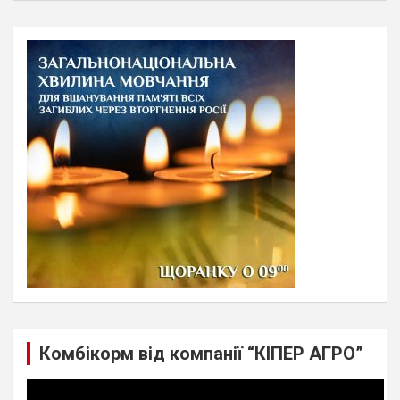
a
r
c
h
Комбікорм від компанії “КІПЕР АГРО”