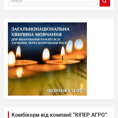
e
a
r
c
h
Комбікорм від компанії “КІПЕР АГРО”