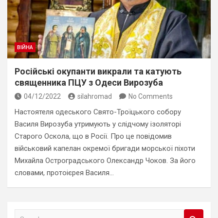
ВІЙНА
Російські окупанти викрали та катують
священника ПЦУ з Одеси Вирозуба
04/12/2022
silahromad
No Comments
Настоятеля одеського Свято-Троїцького собору
Василя Вирозуба утримують у слідчому ізоляторі
Старого Оскола, що в Росії. Про це повідомив
військовий капелан окремої бригади морської піхоти
Михайла Остроградського Олександр Чоков. За його
словами, протоієрея Василя…
S