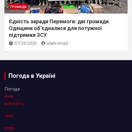
ГРОМАДА
Єдність заради Перемоги: дві громади
Одещини об’єдналися для потужної
підтримки ЗСУ
07/29/2026
silahromad
Погода в Україні
Погода
Київ
вологість:
тиск:
вітер: