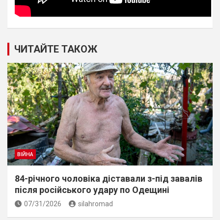
ЧИТАЙТЕ ТАКОЖ
ВІЙНА
84-річного чоловіка діставали з-під завалів
пiсля росiйського удару по Одещині
07/31/2026
silahromad