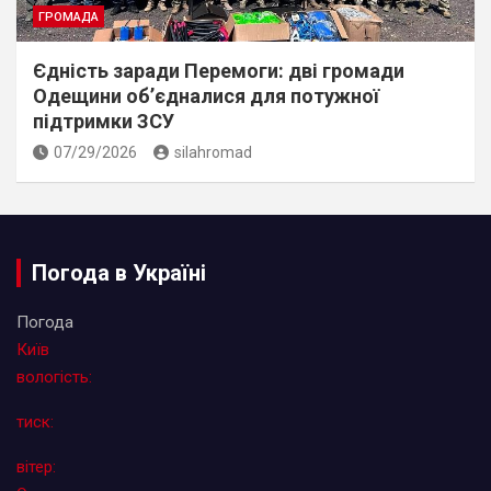
ГРОМАДА
Єдність заради Перемоги: дві громади
Одещини об’єдналися для потужної
підтримки ЗСУ
07/29/2026
silahromad
Погода в Україні
Погода
Київ
вологість:
тиск:
вітер: