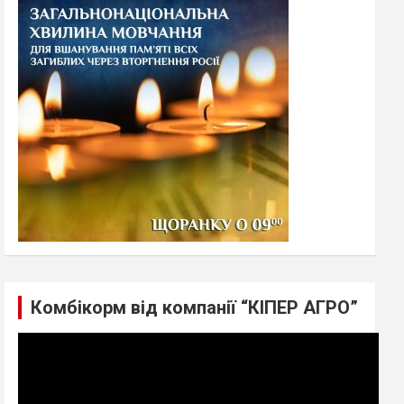
h
Комбікорм від компанії “КІПЕР АГРО”