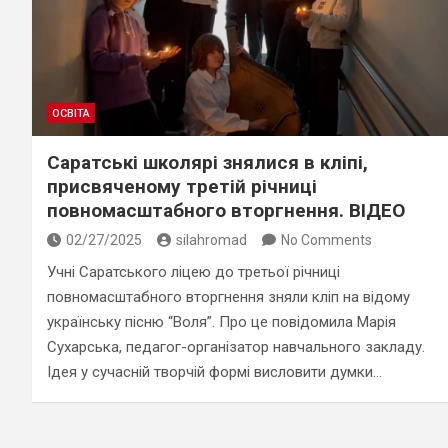
ОСВІТА
Саратські школярі знялися в кліпі,
присвяченому третій річниці
повномасштабного вторгнення. ВІДЕО
02/27/2025
silahromad
No Comments
Учні Саратського ліцею до третьої річниці
повномасштабного вторгнення зняли кліп на відому
українську пісню “Воля”. Про це повідомила Марія
Сухарська, педагог-організатор навчального закладу.
Ідея у сучасній творчій формі висловити думки…