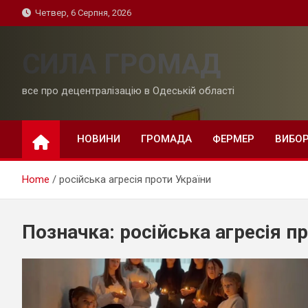
Skip
Четвер, 6 Серпня, 2026
to
content
СИЛА ГРОМАД
все про децентралізацію в Одеській області
НОВИНИ
ГРОМАДА
ФЕРМЕР
ВИБО
Home
російська агресія проти України
Позначка:
російська агресія п