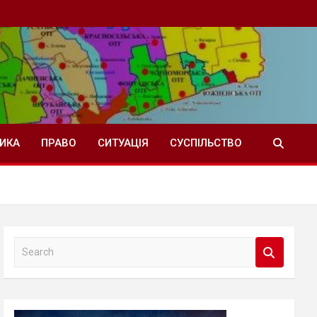
ТИКА
ПРАВО
СИТУАЦІЯ
СУСПІЛЬСТВО
S
e
a
r
c