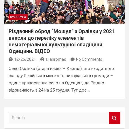
КУЛЬТУРА
Різдвяний обряд “Мошул” з Орлівки у 2021
внесли до переліку елементів
нематеріальної культурної спадщини
Одещини. ВІДЕО
12/26/2021
silahromad
No Comments
Село Орлівка (стара назва – Картал), що входить до
складу Ренійської міської територіальної громади –
єдине православне село на Одещині, де Різдво
відзначають з 24 на 25 грудня. Тут досі…
S
e