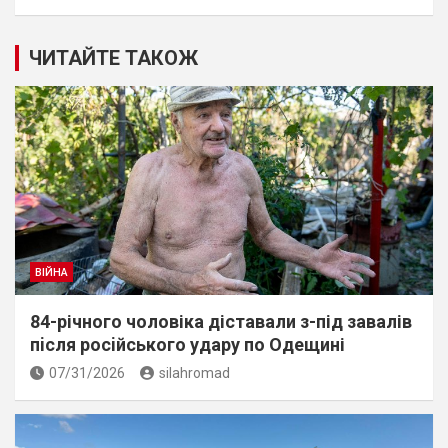
ЧИТАЙТЕ ТАКОЖ
ВІЙНА
84-річного чоловіка діставали з-під завалів
пiсля росiйського удару по Одещині
07/31/2026
silahromad