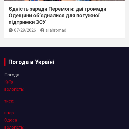
Єдність заради Перемоги: дві громади
Одещини об’єдналися для потужної
підтримки ЗСУ
07/29/2026
silahromad
Погода в Україні
Погода
Київ
вологість:
тиск:
вітер:
Одеса
вологість: