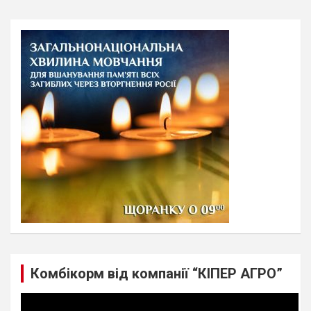
a
r
c
h
Комбікорм від компанії “КІПЕР АГРО”