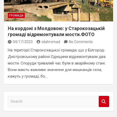
ГРОМАДА
На кордоні з Молдовою: у Старокозацькій
громаді відремонтували мости.ФОТО
04/17/2023
silahromad
No Comments
На території Старокозацької громади, що у Білгород-
Дністровському районі Одещини відремонтували два
мости. Споруди тривалий час були в аварійному стані.
Вони мають важливе значення для мешканців села,
кажуть у громаді, бо…
S
e
a