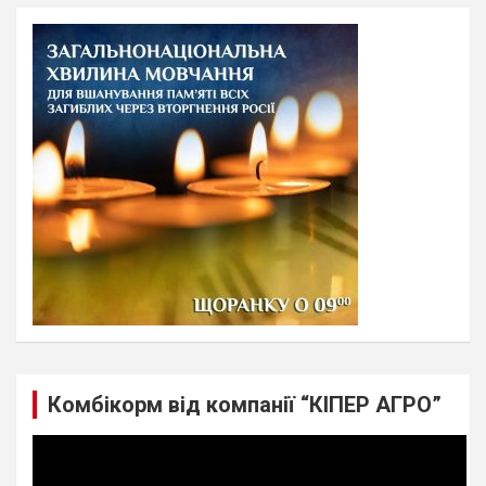
r
c
h
Комбікорм від компанії “КІПЕР АГРО”