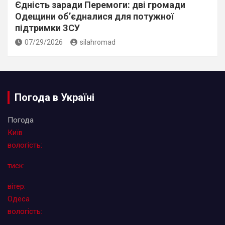
Єдність заради Перемоги: дві громади
Одещини об’єдналися для потужної
підтримки ЗСУ
07/29/2026
silahromad
Погода в Україні
Погода
Київ
вологість:
тиск:
вітер:
Одеса
вологість: