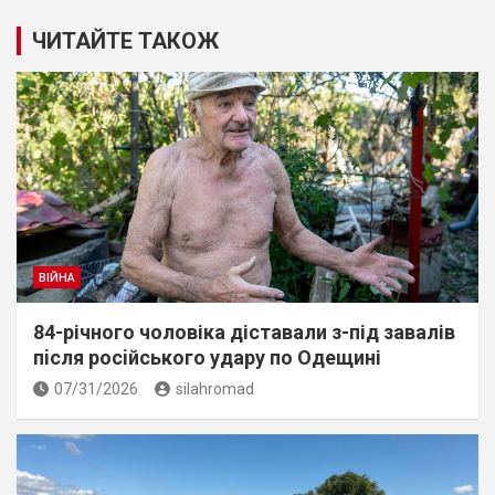
ЧИТАЙТЕ ТАКОЖ
ВІЙНА
84-річного чоловіка діставали з-під завалів
пiсля росiйського удару по Одещині
07/31/2026
silahromad