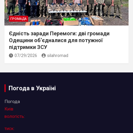
ГРОМАДА
Єдність заради Перемоги: дві громади
Одещини об’єдналися для потужної
підтримки ЗСУ
07/29/2026
silahromad
Погода в Україні
Погода
Київ
вологість:
тиск: