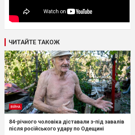
ЧИТАЙТЕ ТАКОЖ
ВІЙНА
84-річного чоловіка діставали з-під завалів
пiсля росiйського удару по Одещині