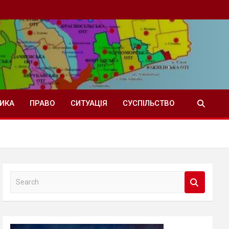
ТИКА
ПРАВО
СИТУАЦІЯ
СУСПІЛЬСТВО
S
e
a
r
c