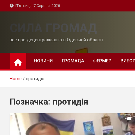
Skip
П’ятниця, 7 Серпня, 2026
to
content
СИЛА ГРОМАД
все про децентралізацію в Одеській області
НОВИНИ
ГРОМАДА
ФЕРМЕР
ВИБО
Home
протидія
Позначка:
протидія