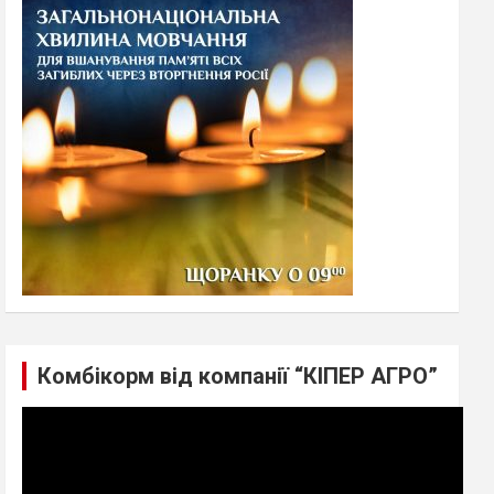
h
Комбікорм від компанії “КІПЕР АГРО”