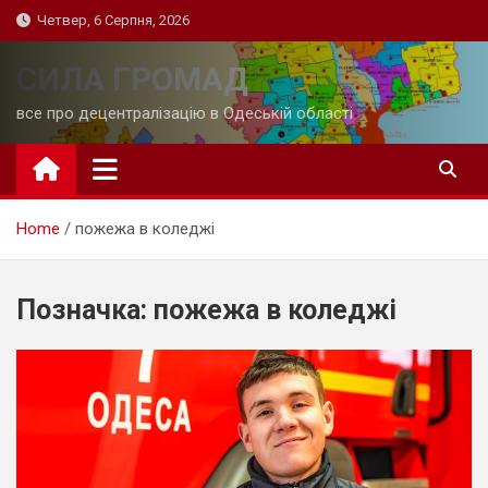
Skip
Четвер, 6 Серпня, 2026
to
content
СИЛА ГРОМАД
все про децентралізацію в Одеській області
Home
пожежа в коледжі
Позначка:
пожежа в коледжі