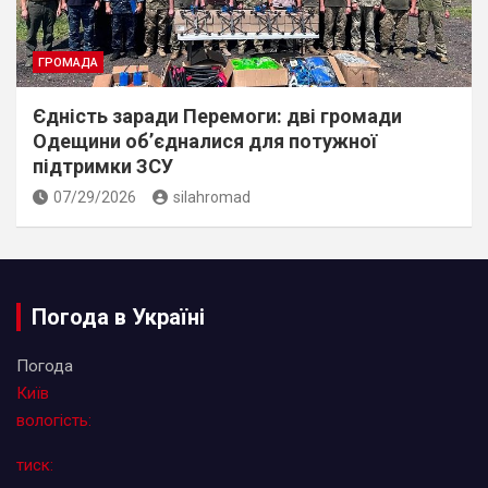
ГРОМАДА
Єдність заради Перемоги: дві громади
Одещини об’єдналися для потужної
підтримки ЗСУ
07/29/2026
silahromad
Погода в Україні
Погода
Київ
вологість:
тиск: