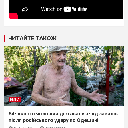
ЧИТАЙТЕ ТАКОЖ
ВІЙНА
84-річного чоловіка діставали з-під завалів
пiсля росiйського удару по Одещині