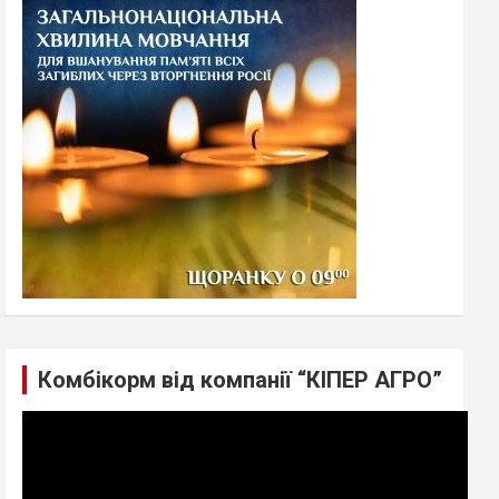
h
Комбікорм від компанії “КІПЕР АГРО”