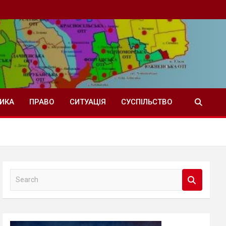
ТИКА
ПРАВО
СИТУАЦІЯ
СУСПІЛЬСТВО
S
e
a
r
c