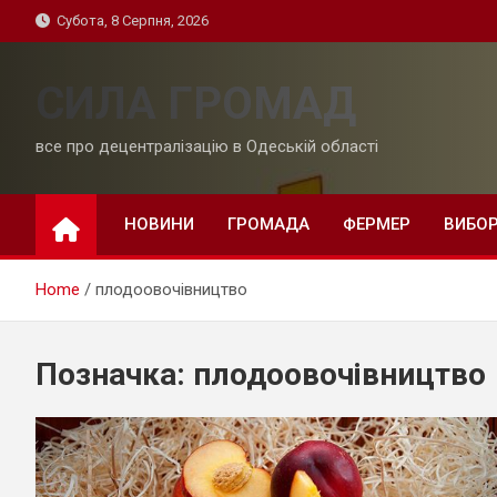
Skip
Субота, 8 Серпня, 2026
to
content
СИЛА ГРОМАД
все про децентралізацію в Одеській області
НОВИНИ
ГРОМАДА
ФЕРМЕР
ВИБО
Home
плодоовочівництво
Позначка:
плодоовочівництво