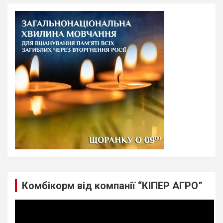
r
c
h
Комбікорм від компанії “КІПЕР АГРО”