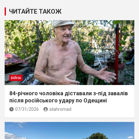
ЧИТАЙТЕ ТАКОЖ
ВІЙНА
84-річного чоловіка діставали з-під завалів
пiсля росiйського удару по Одещині
07/31/2026
silahromad