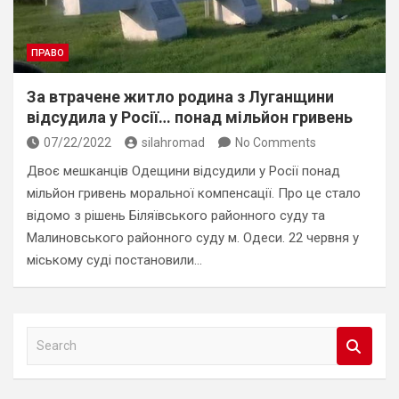
ПРАВО
За втрачене житло родина з Луганщини
відсудила у Росії… понад мільйон гривень
07/22/2022
silahromad
No Comments
Двоє мешканців Одещини відсудили у Росії понад
мільйон гривень моральної компенсації. Про це стало
відомо з рішень Біляївського районного суду та
Малиновського районного суду м. Одеси. 22 червня у
міському суді постановили…
S
e
a