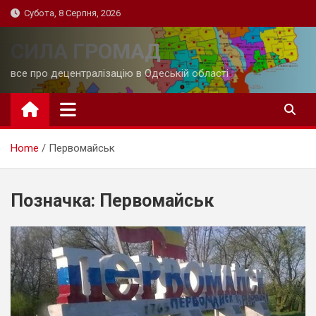
Skip
Субота, 8 Серпня, 2026
to
content
СИЛА ГРОМАД
все про децентралізацію в Одеській області
Home
Первомайськ
Позначка:
Первомайськ