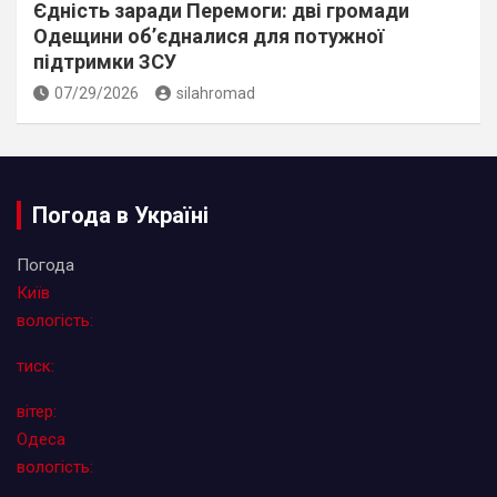
Єдність заради Перемоги: дві громади
Одещини об’єдналися для потужної
підтримки ЗСУ
07/29/2026
silahromad
Погода в Україні
Погода
Київ
вологість:
тиск:
вітер:
Одеса
вологість: