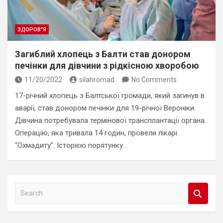
ЗДОРОВ"Я
Загиблий хлопець з Балти став донором
печінки для дівчини з рідкісною хворобою
11/20/2022
silahromad
No Comments
17-річний хлопець з Балтської громади, який загинув в
аварії, став донором печінки для 19-річної Вероніки.
Дівчина потребувала термінової трансплантації органа.
Операцію, яка тривала 14 годин, провели лікарі
“Охмадиту”. Історією порятунку…
S
e
a