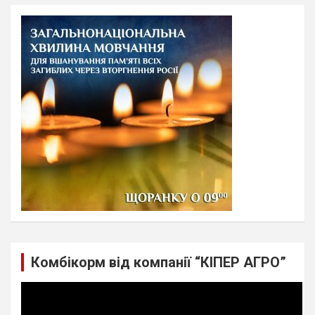
r
c
h
Комбікорм від компанії “КІПЕР АГРО”