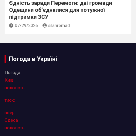
Єдність заради Перемоги: дві громади
Одещини об’єдналися для потужної
підтримки ЗСУ
07/29/2026
silahromad
Погода в Україні
Погода
Київ
вологість:
тиск:
вітер:
Одеса
вологість: