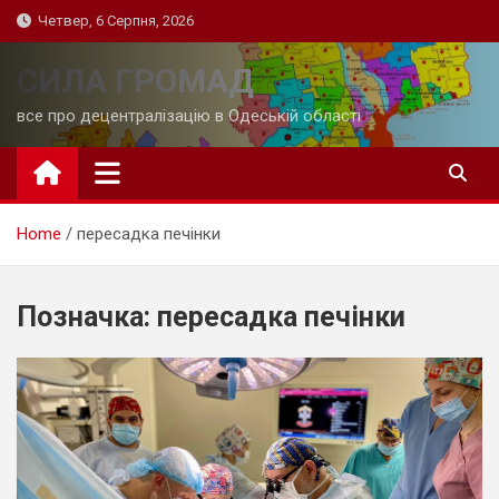
Skip
Четвер, 6 Серпня, 2026
to
content
СИЛА ГРОМАД
все про децентралізацію в Одеській області
Home
пересадка печінки
Позначка:
пересадка печінки