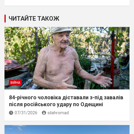
ЧИТАЙТЕ ТАКОЖ
ВІЙНА
84-річного чоловіка діставали з-під завалів
пiсля росiйського удару по Одещині
07/31/2026
silahromad