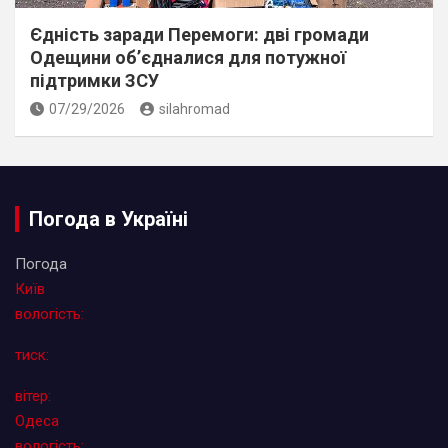
Єдність заради Перемоги: дві громади
Одещини об’єдналися для потужної
підтримки ЗСУ
07/29/2026
silahromad
Погода в Україні
Погода
Київ
вологість:
тиск:
вітер:
Одеса
вологість: