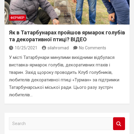
ФЕРМЕР
Як в Татарбунарах пройшов ярмарок голубів
та декоративної птиці? ВІДЕО
10/25/2021
silahromad
No Comments
У місті Татарбунари минулими вихідними відбулася
виставка-ярмарок голубів, декоративних птахів і
тварин. Захід щороку проводить Клуб голубників,
любителів декоративної птиці «Турман» за підтримки
Татарбунарської міської ради. Цього разу зустріч
любителів…
S
e