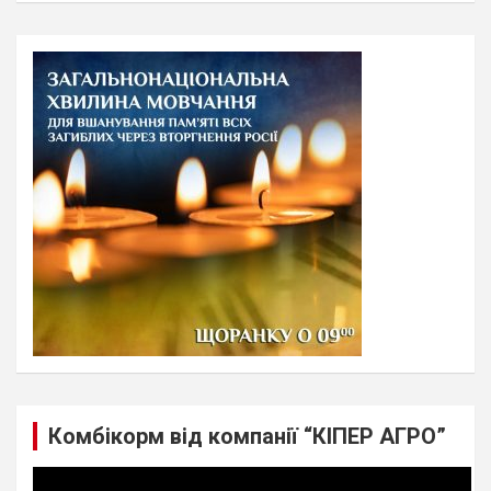
a
r
c
h
Комбікорм від компанії “КІПЕР АГРО”