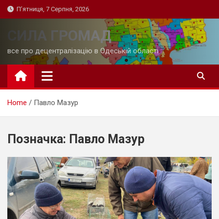
Skip
П’ятниця, 7 Серпня, 2026
to
content
СИЛА ГРОМАД
все про децентралізацію в Одеській області
Home
Павло Мазур
Позначка:
Павло Мазур