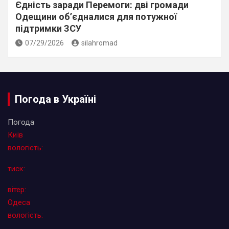
Єдність заради Перемоги: дві громади
Одещини об’єдналися для потужної
підтримки ЗСУ
07/29/2026
silahromad
Погода в Україні
Погода
Київ
вологість:
тиск:
вітер:
Одеса
вологість: