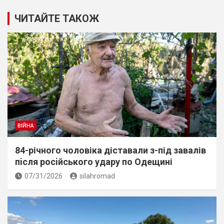
ЧИТАЙТЕ ТАКОЖ
ВІЙНА
84-річного чоловіка діставали з-під завалів
пiсля росiйського удару по Одещині
07/31/2026
silahromad