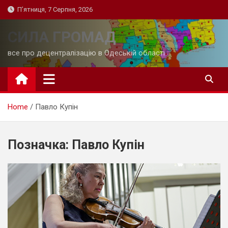
Skip
П’ятниця, 7 Серпня, 2026
to
content
СИЛА ГРОМАД
все про децентралізацію в Одеській області
Home
Павло Купін
Позначка:
Павло Купін