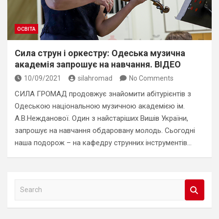
ОСВІТА
Сила струн і оркестру: Одеська музична
академія запрошує на навчання. ВІДЕО
10/09/2021
silahromad
No Comments
СИЛА ГРОМАД продовжує знайомити абітурієнтів з
Одеською національною музичною академією ім.
А.В.Нежданової. Один з найстаріших Вишів України,
запрошує на навчання обдаровану молодь. Сьогодні
наша подорож – на кафедру струнних інструментів…
S
e
a