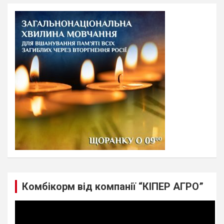
r
c
h
Комбікорм від компанії “КІПЕР АГРО”