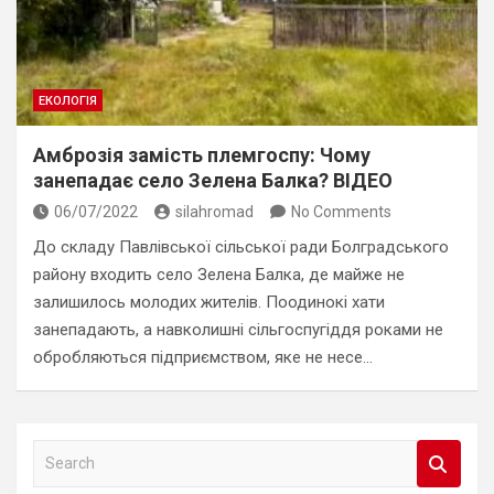
ЕКОЛОГІЯ
Амброзія замість племгоспу: Чому
занепадає село Зелена Балка? ВІДЕО
06/07/2022
silahromad
No Comments
До складу Павлівської сільської ради Болградського
району входить село Зелена Балка, де майже не
залишилось молодих жителів. Поодинокі хати
занепадають, а навколишні сільгоспугіддя роками не
обробляються підприємством, яке не несе…
S
e