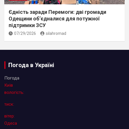
Єдність заради Перемоги: дві громади
Одещини об’єдналися для потужної
підтримки ЗСУ
07/29/2026
silahromad
Погода в Україні
Погода
Київ
вологість:
тиск:
вітер:
Одеса