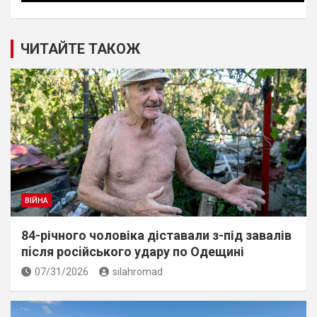
ЧИТАЙТЕ ТАКОЖ
ВІЙНА
84-річного чоловіка діставали з-під завалів
пiсля росiйського удару по Одещині
07/31/2026
silahromad