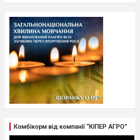
a
r
c
h
Комбікорм від компанії “КІПЕР АГРО”