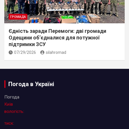
ГРОМАДА
Єдність заради Перемоги: дві громади
Одещини об’єдналися для потужної
підтримки ЗСУ
07/29/2026
silahromad
Погода в Україні
Погода
Київ
вологість:
тиск: