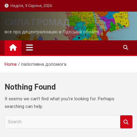
Skip
Неділя, 9 Серпня, 2026
to
content
СИЛА ГРОМАД
все про децентралізацію в Одеській області
Home
паліотивна допомога
Nothing Found
It seems we can’t find what you’re looking for. Perhaps
searching can help.
S
e
a