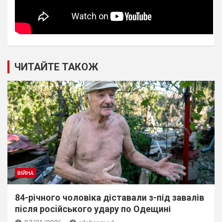
ЧИТАЙТЕ ТАКОЖ
ВІЙНА
84-річного чоловіка діставали з-під завалів
пiсля росiйського удару по Одещині