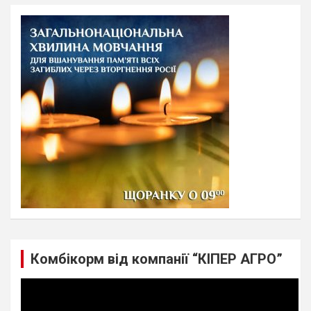
r
c
h
Комбікорм від компанії “КІПЕР АГРО”