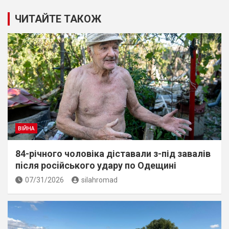
ЧИТАЙТЕ ТАКОЖ
ВІЙНА
84-річного чоловіка діставали з-під завалів
пiсля росiйського удару по Одещині
07/31/2026
silahromad