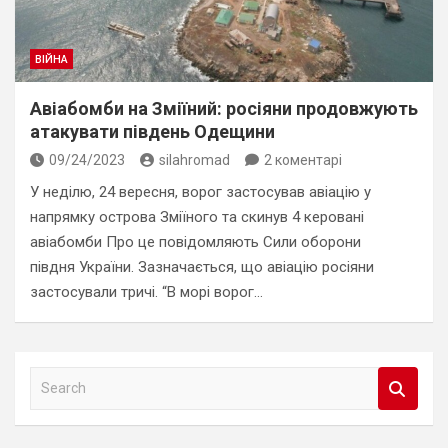
ВІЙНА
Авіабомби на Зміїний: росіяни продовжують
атакувати південь Одещини
09/24/2023
silahromad
2 коментарі
У неділю, 24 вересня, ворог застосував авіацію у
напрямку острова Зміїного та скинув 4 керовані
авіабомби Про це повідомляють Сили оборони
півдня України. Зазначається, що авіацію росіяни
застосували тричі. “В морі ворог…
S
e
a