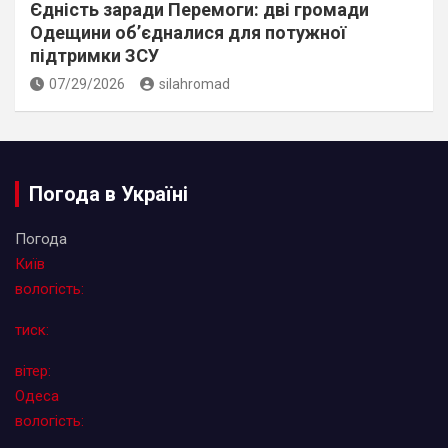
Єдність заради Перемоги: дві громади
Одещини об’єдналися для потужної
підтримки ЗСУ
07/29/2026
silahromad
Погода в Україні
Погода
Київ
вологість:
тиск:
вітер:
Одеса
вологість: