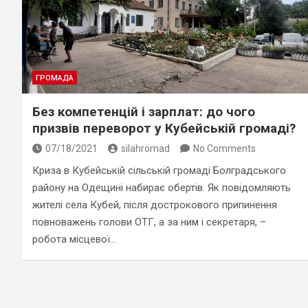
ГРОМАДА
Без компетенцій і зарплат: до чого
призвів переворот у Кубейській громаді?
07/18/2021
silahromad
No Comments
Криза в Кубейській сільській громаді Болградського
району на Одещині набирає обертів. Як повідомляють
жителі села Кубей, після дострокового припинення
повноважень голови ОТГ, а за ним і секретаря, –
робота місцевої…