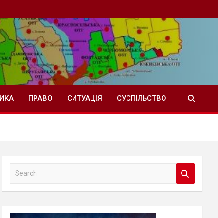
ТИКА
ПРАВО
СИТУАЦІЯ
СУСПІЛЬСТВО
S
e
a
r
c