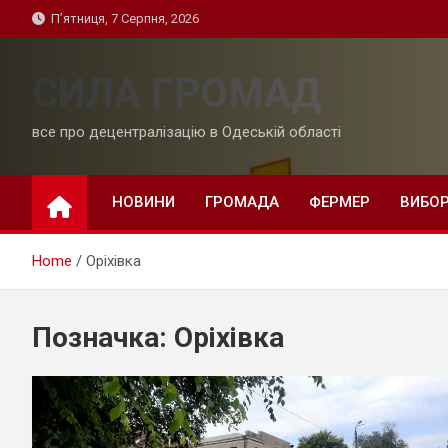
Skip
П’ятниця, 7 Серпня, 2026
to
content
СИЛА ГРОМАД
все про децентралізацію в Одеській області
НОВИНИ
ГРОМАДА
ФЕРМЕР
ВИБО
Home
Оріхівка
Позначка:
Оріхівка