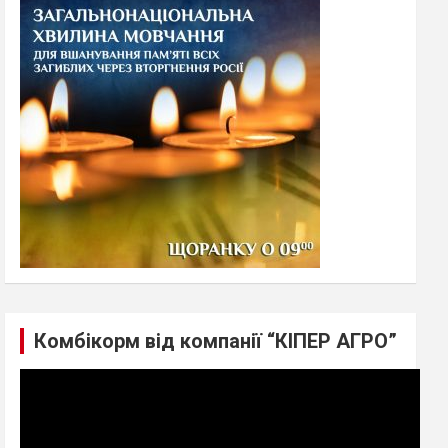
h
Комбікорм від компанії “КІПЕР АГРО”