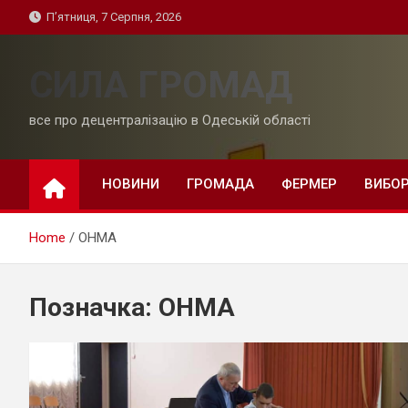
Skip
П’ятниця, 7 Серпня, 2026
to
content
СИЛА ГРОМАД
все про децентралізацію в Одеській області
НОВИНИ
ГРОМАДА
ФЕРМЕР
ВИБО
Home
ОНМА
Позначка:
ОНМА