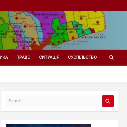
ТИКА
ПРАВО
СИТУАЦІЯ
СУСПІЛЬСТВО
S
e
a
r
c