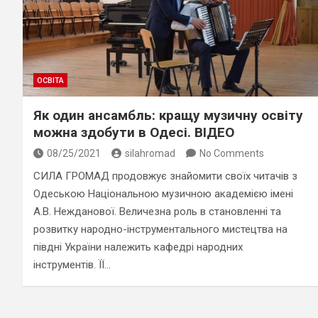
ОСВІТА
Як один ансамбль: кращу музичну освіту
можна здобути в Одесі. ВІДЕО
08/25/2021
silahromad
No Comments
СИЛА ГРОМАД продовжує знайомити своїх читачів з
Одеською Національною музичною академією імені
А.В. Нежданової. Величезна роль в становленні та
розвитку народно-інструментального мистецтва на
півдні України належить кафедрі народних
інструментів. ЇЇ…