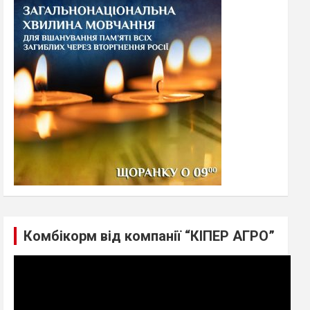
h
Комбікорм від компанії “КІПЕР АГРО”