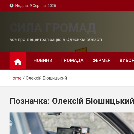
Skip
Неділя, 9 Серпня, 2026
to
content
СИЛА ГРОМАД
все про децентралізацію в Одеській області
НОВИНИ
ГРОМАДА
ФЕРМЕР
ВИБО
Home
Олексій Біошицький
Позначка:
Олексій Біошицьки