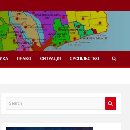
ТИКА
ПРАВО
СИТУАЦІЯ
СУСПІЛЬСТВО
S
e
a
r
c