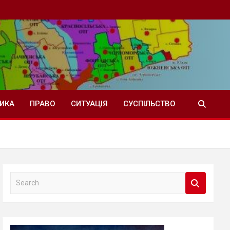
ТИКА
ПРАВО
СИТУАЦІЯ
СУСПІЛЬСТВО
S
e
a
r
c