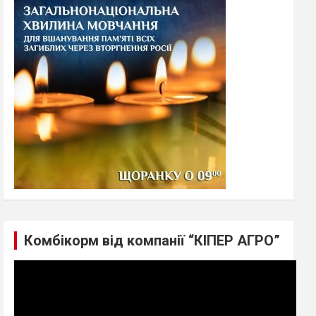
h
Комбікорм від компанії “КІПЕР АГРО”