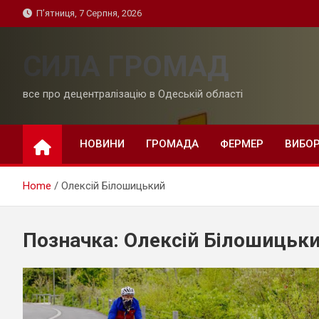
Skip
П’ятниця, 7 Серпня, 2026
to
content
СИЛА ГРОМАД
все про децентралізацію в Одеській області
НОВИНИ
ГРОМАДА
ФЕРМЕР
ВИБО
Home
Олексій Білошицький
Позначка:
Олексій Білошицьк