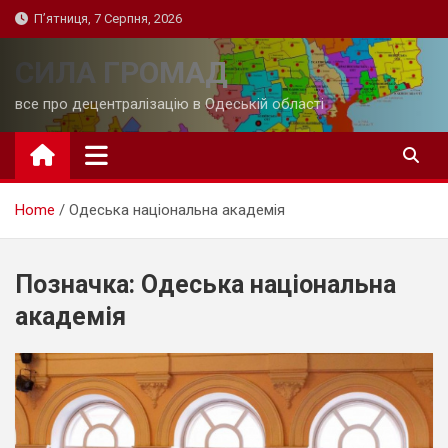
Skip
П’ятниця, 7 Серпня, 2026
to
content
СИЛА ГРОМАД
все про децентралізацію в Одеській області
Home
Одеська національна академія
Позначка:
Одеська національна
академія