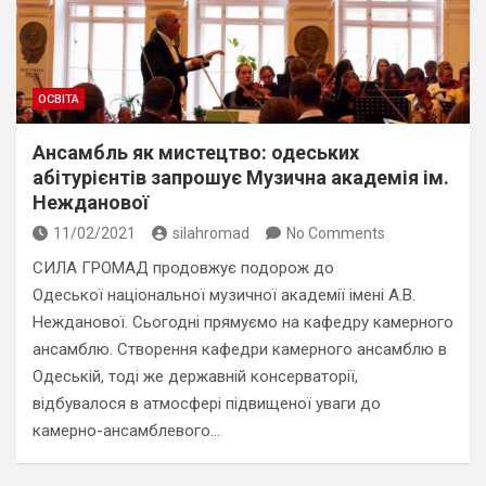
ОСВІТА
Ансамбль як мистецтво: одеських
абітурієнтів запрошує Музична академія ім.
Нежданової
11/02/2021
silahromad
No Comments
СИЛА ГРОМАД продовжує подорож до
Одеської національної музичної академії імені А.В.
Нежданової. Сьогодні прямуємо на кафедру камерного
ансамблю. Створення кафедри камерного ансамблю в
Одеській, тоді же державній консерваторії,
відбувалося в атмосфері підвищеної уваги до
камерно-ансамблевого…