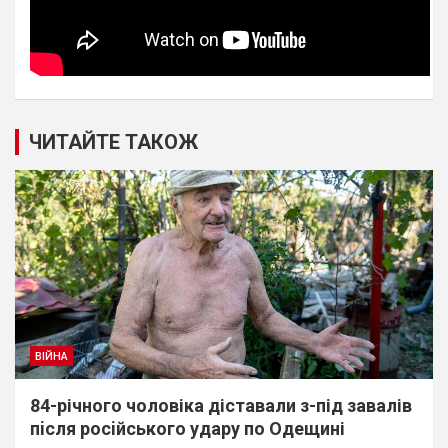
ЧИТАЙТЕ ТАКОЖ
ВІЙНА
84-річного чоловіка діставали з-під завалів
пiсля росiйського удару по Одещині