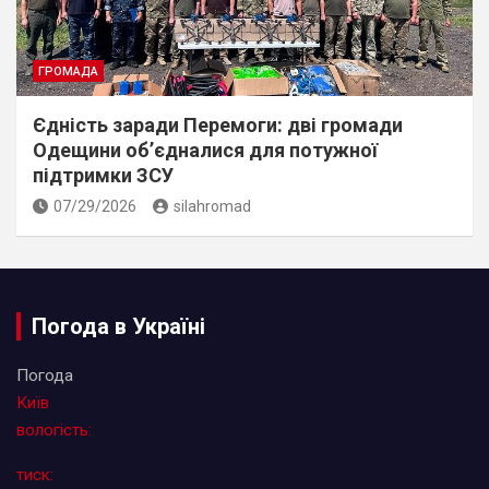
ГРОМАДА
Єдність заради Перемоги: дві громади
Одещини об’єдналися для потужної
підтримки ЗСУ
07/29/2026
silahromad
Погода в Україні
Погода
Київ
вологість:
тиск: