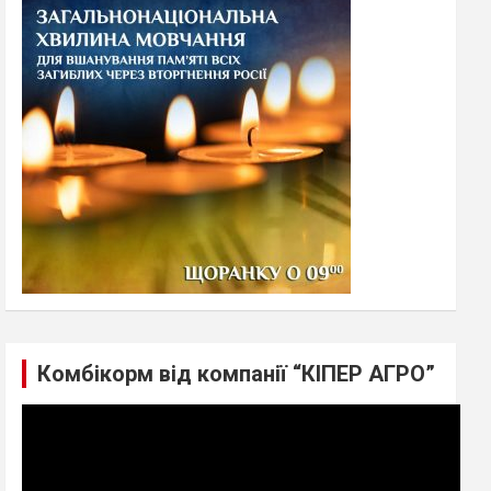
h
Комбікорм від компанії “КІПЕР АГРО”