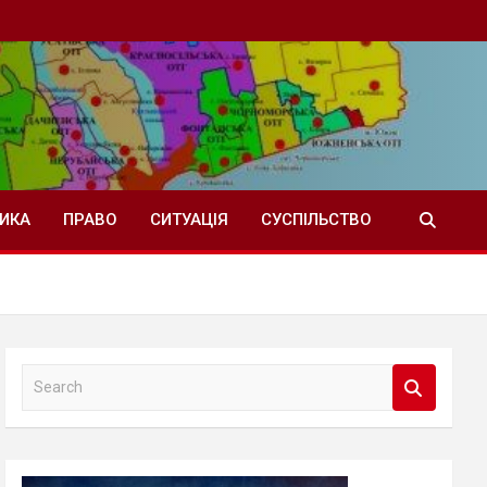
ТИКА
ПРАВО
СИТУАЦІЯ
СУСПІЛЬСТВО
S
e
a
r
c