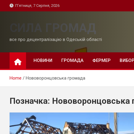
Skip
П’ятниця, 7 Серпня, 2026
to
content
СИЛА ГРОМАД
все про децентралізацію в Одеській області
НОВИНИ
ГРОМАДА
ФЕРМЕР
ВИБО
Home
Нововоронцовська громада
Позначка:
Нововоронцовська 