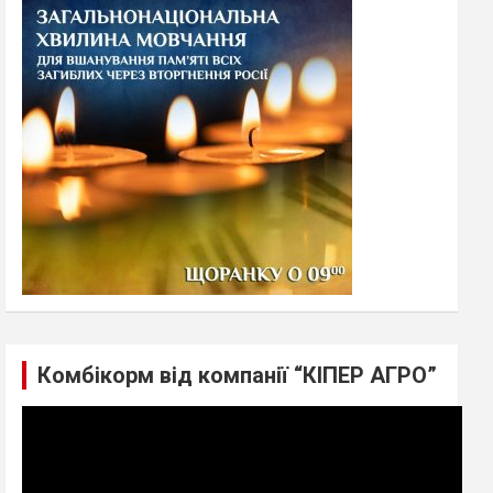
h
Комбікорм від компанії “КІПЕР АГРО”