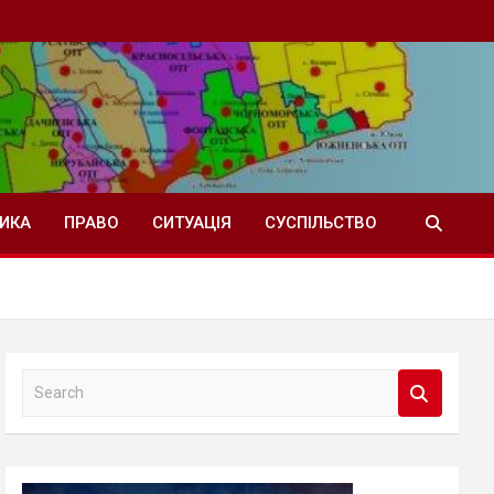
ТИКА
ПРАВО
СИТУАЦІЯ
СУСПІЛЬСТВО
S
e
a
r
c