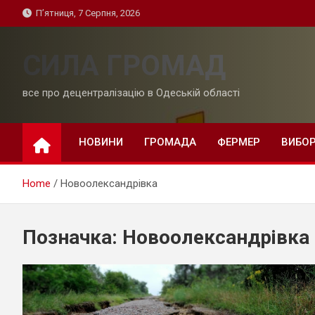
Skip
П’ятниця, 7 Серпня, 2026
to
content
СИЛА ГРОМАД
все про децентралізацію в Одеській області
НОВИНИ
ГРОМАДА
ФЕРМЕР
ВИБО
Home
Новоолександрівка
Позначка:
Новоолександрівка