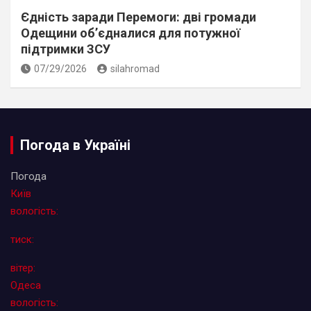
Єдність заради Перемоги: дві громади
Одещини об’єдналися для потужної
підтримки ЗСУ
07/29/2026
silahromad
Погода в Україні
Погода
Київ
вологість:
тиск:
вітер:
Одеса
вологість: