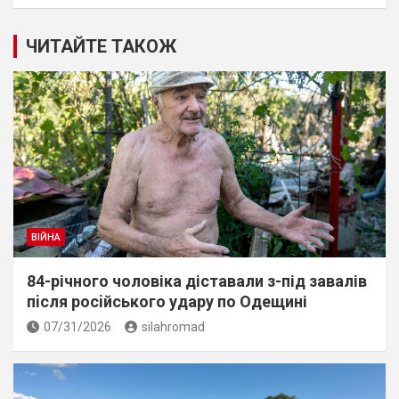
ЧИТАЙТЕ ТАКОЖ
ВІЙНА
84-річного чоловіка діставали з-під завалів
пiсля росiйського удару по Одещині
07/31/2026
silahromad