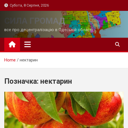
Skip
Субота, 8 Серпня, 2026
to
content
СИЛА ГРОМАД
все про децентралізацію в Одеській області
Home
нектарин
Позначка:
нектарин