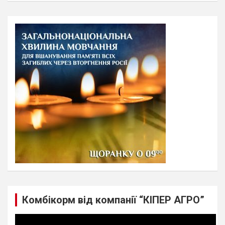
a
r
c
h
Комбікорм від компанії “КІПЕР АГРО”