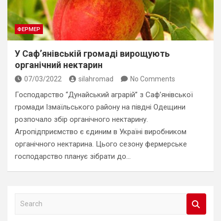
ФЕРМЕР
У Саф’янівській громаді вирощують
органічний нектарин
07/03/2022
silahromad
No Comments
Господарство “Дунайський аграрій” з Саф’янівської
громади Ізмаїльського району на півдні Одещини
розпочало збір органічного нектарину.
Агропідприємство є єдиним в Україні виробником
органічного нектарина. Цього сезону фермерське
господарство планує зібрати до…
S
e