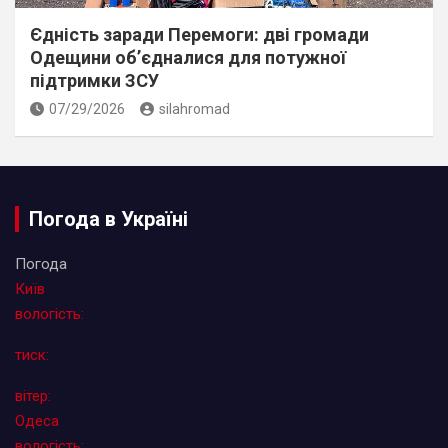
Єдність заради Перемоги: дві громади
Одещини об’єдналися для потужної
підтримки ЗСУ
07/29/2026
silahromad
Погода в Україні
Погода
Київ
вологість:
тиск:
вітер:
Одеса
вологість: