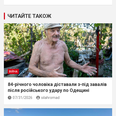
ЧИТАЙТЕ ТАКОЖ
ВІЙНА
84-річного чоловіка діставали з-під завалів
пiсля росiйського удару по Одещині
07/31/2026
silahromad