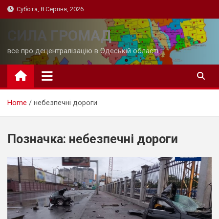
Skip
Субота, 8 Серпня, 2026
to
content
СИЛА ГРОМАД
все про децентралізацію в Одеській області
Home
небезпечні дороги
Позначка:
небезпечні дороги