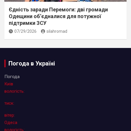
Єдність заради Перемоги: дві громади
Одещини об’єдналися для потужної
підтримки ЗСУ
07/29/2026
silahromad
Погода в Україні
Погода
Київ
вологість:
тиск:
вітер:
Одеса
вологість: