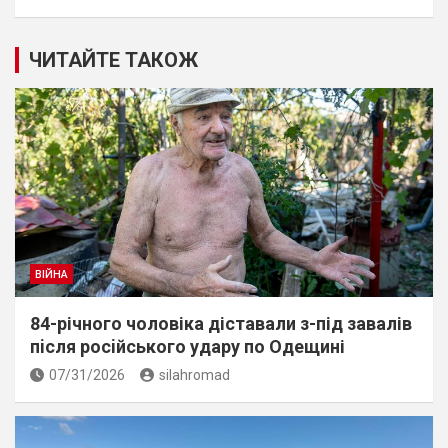
ЧИТАЙТЕ ТАКОЖ
ВІЙНА
84-річного чоловіка діставали з-під завалів
пiсля росiйського удару по Одещині
07/31/2026
silahromad