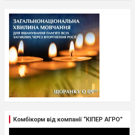
a
r
c
h
Комбікорм від компанії “КІПЕР АГРО”