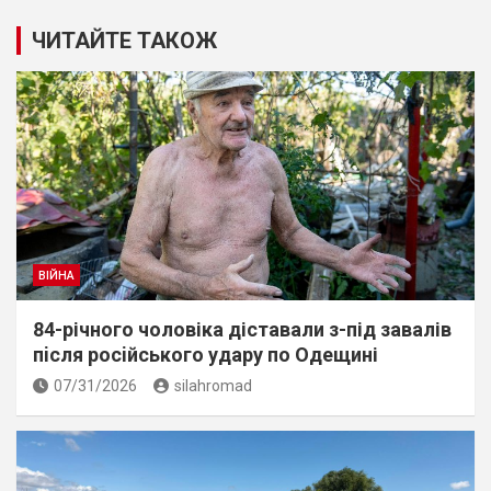
ЧИТАЙТЕ ТАКОЖ
ВІЙНА
84-річного чоловіка діставали з-під завалів
пiсля росiйського удару по Одещині
07/31/2026
silahromad