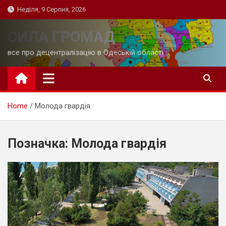
Skip
Неділя, 9 Серпня, 2026
to
content
СИЛА ГРОМАД
все про децентралізацію в Одеській області
Home
Молода гвардія
Позначка:
Молода гвардія