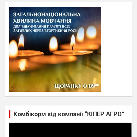
r
c
h
Комбікорм від компанії “КІПЕР АГРО”