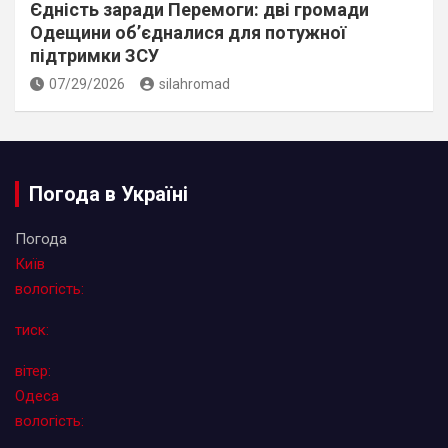
Єдність заради Перемоги: дві громади
Одещини об’єдналися для потужної
підтримки ЗСУ
07/29/2026
silahromad
Погода в Україні
Погода
Київ
вологість:
тиск:
вітер:
Одеса
вологість: