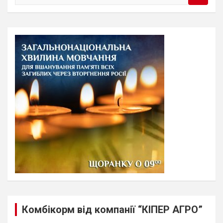
e
a
r
c
h
Комбікорм від компанії “КІПЕР АГРО”