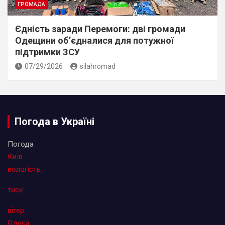
ГРОМАДА
Єдність заради Перемоги: дві громади
Одещини об’єдналися для потужної
підтримки ЗСУ
07/29/2026
silahromad
Погода в Україні
Погода
Київ
вологість:
тиск:
вітер:
Одеса