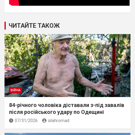
ЧИТАЙТЕ ТАКОЖ
ВІЙНА
84-річного чоловіка діставали з-під завалів
пiсля росiйського удару по Одещині
07/31/2026
silahromad