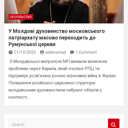
СУСПІЛЬСТВО
У Молдові духовенство московського
патріархату масово переходить до
Румунської церкви
11/13/2023
silahromad
1 Comment
У Молдавської митрополії МП виникли величезні
проблеми через Кирила, який очолює РПЦ та
підтримує розв’язану росією агресивну війну в Україні.
Полишення російської церковної структури
молдавським духовенством набрало обертів у
контексті…
S