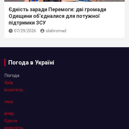
Єдність заради Перемоги: дві громади
Одещини об’єдналися для потужної
підтримки ЗСУ
07/29/2026
silahromad
Погода в Україні
Погода
Київ
вологість:
тиск:
вітер:
Одеса
вологість: