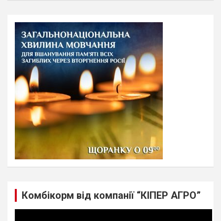
a
r
c
h
Комбікорм від компанії “КІПЕР АГРО”