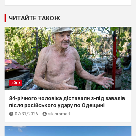
ЧИТАЙТЕ ТАКОЖ
ВІЙНА
84-річного чоловіка діставали з-під завалів
пiсля росiйського удару по Одещині
07/31/2026
silahromad