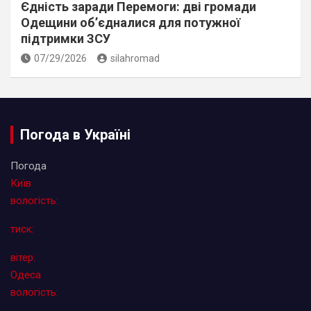
Єдність заради Перемоги: дві громади
Одещини об’єдналися для потужної
підтримки ЗСУ
07/29/2026
silahromad
Погода в Україні
Погода
Київ
вологість:
тиск:
вітер:
Одеса
вологість: