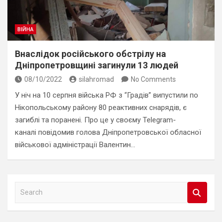
ВІЙНА
Внаслідок російського обстрілу на
Дніпропетровщині загинули 13 людей
08/10/2022
silahromad
No Comments
У ніч на 10 серпня війська РФ з “Градів” випустили по
Нікопольському району 80 реактивних снарядів, є
загиблі та поранені. Про це у своєму Telegram-
каналі повідомив голова Дніпропетровської обласної
військової адміністрації Валентин…
S
e
a