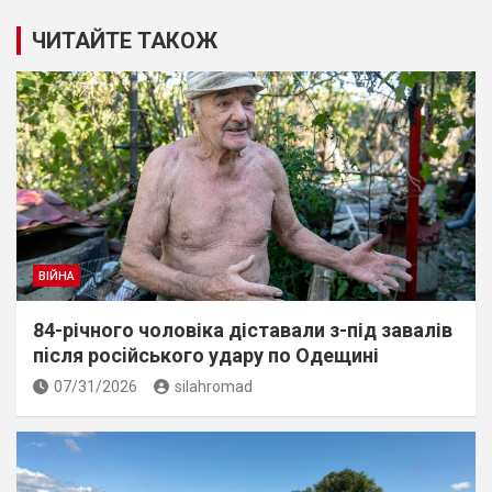
ЧИТАЙТЕ ТАКОЖ
ВІЙНА
84-річного чоловіка діставали з-під завалів
пiсля росiйського удару по Одещині
07/31/2026
silahromad