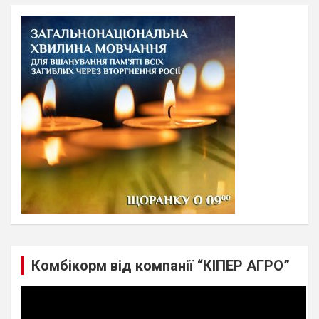
r
c
h
Комбікорм від компанії “КІПЕР АГРО”