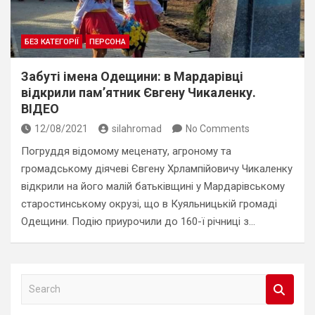
БЕЗ КАТЕГОРІЇ
ПЕРСОНА
Забуті імена Одещини: в Мардарівці
відкрили пам’ятник Євгену Чикаленку.
ВІДЕО
12/08/2021
silahromad
No Comments
Погруддя відомому меценату, агроному та
громадському діячеві Євгену Хрлампійовичу Чикаленку
відкрили на його малій батьківщині у Мардарівському
старостинському окрузі, що в Куяльницькій громаді
Одещини. Подію приурочили до 160-ї річниці з…
S
e