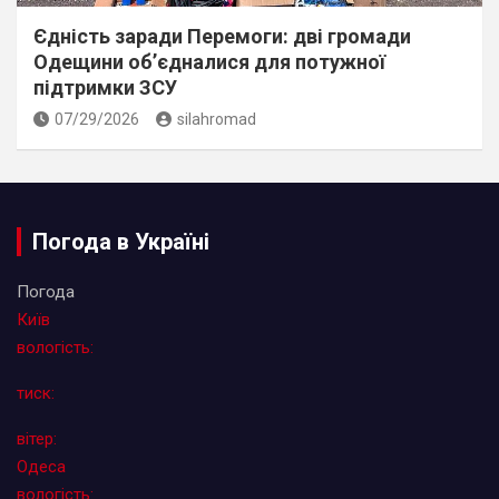
Єдність заради Перемоги: дві громади
Одещини об’єдналися для потужної
підтримки ЗСУ
07/29/2026
silahromad
Погода в Україні
Погода
Київ
вологість:
тиск:
вітер:
Одеса
вологість: