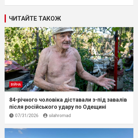
ЧИТАЙТЕ ТАКОЖ
ВІЙНА
84-річного чоловіка діставали з-під завалів
пiсля росiйського удару по Одещині
07/31/2026
silahromad