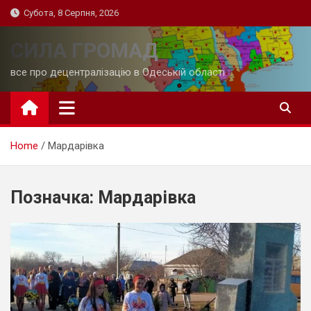
Skip
Субота, 8 Серпня, 2026
to
content
СИЛА ГРОМАД
все про децентралізацію в Одеській області
Home
Мардарівка
Позначка:
Мардарівка