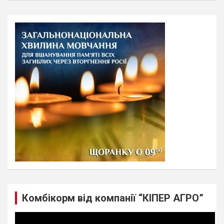
a
r
c
h
Комбікорм від компанії “КІПЕР АГРО”