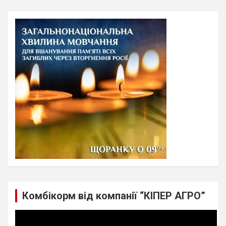
r
c
h
Комбікорм від компанії “КІПЕР АГРО”