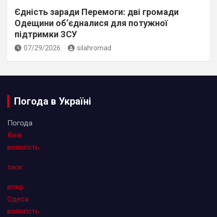
Єдність заради Перемоги: дві громади
Одещини об’єдналися для потужної
підтримки ЗСУ
07/29/2026
silahromad
Погода в Україні
Погода
Київ
вологість:
тиск:
вітер:
Одеса
вологість: