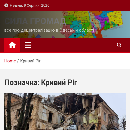
Skip
Неділя, 9 Серпня, 2026
to
content
СИЛА ГРОМАД
все про децентралізацію в Одеській області
Home
Кривий Ріг
Позначка:
Кривий Ріг