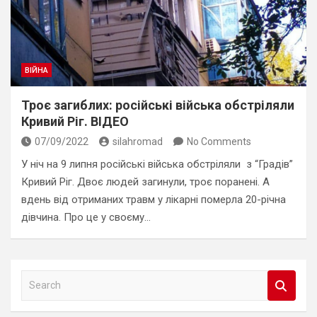
ВІЙНА
Троє загиблих: російські війська обстріляли
Кривий Ріг. ВІДЕО
07/09/2022
silahromad
No Comments
У ніч на 9 липня російські війська обстріляли з “Градів”
Кривий Ріг. Двоє людей загинули, троє поранені. А
вдень від отриманих травм у лікарні померла 20-річна
дівчина. Про це у своєму…
S
e
a