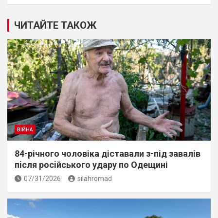
ЧИТАЙТЕ ТАКОЖ
ВІЙНА
84-річного чоловіка діставали з-під завалів
пiсля росiйського удару по Одещині
07/31/2026
silahromad