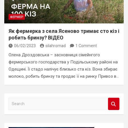
ФЕРМЕР
Як фермерка з села Ясеново тримає сто кіз і
робить бринзу? ВІДЕО
06/02/2023
silahromad
1 Comment
Олена Дроздовська – засновниця сімейнгого
фермерського господарства у Подільському районі на
Одещині. Її стадо налічує близько ста кіз. Вона збирає
молоко, робить бринзу та продає її на ринку Привоз в…
S
e
a
r