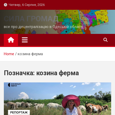
Skip
Четвер, 6 Серпня, 2026
to
content
СИЛА ГРОМАД
все про децентралізацію в Одеській області
Home
козина ферма
Позначка:
козина ферма