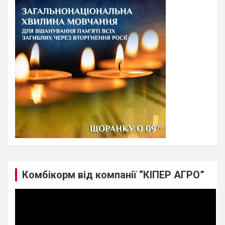
c
h
Комбікорм від компанії “КІПЕР АГРО”