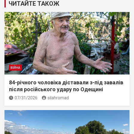
ЧИТАЙТЕ ТАКОЖ
ВІЙНА
84-річного чоловіка діставали з-під завалів
пiсля росiйського удару по Одещині
07/31/2026
silahromad