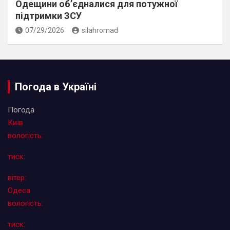
Одещини об’єдналися для потужної
підтримки ЗСУ
07/29/2026
silahromad
Погода в Україні
Погода
Київ
вологість:
тиск:
вітер:
Одеса
вологість:
тиск: