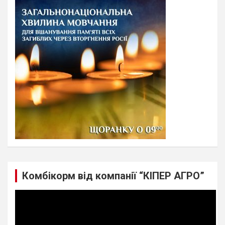
c
h
Комбікорм від компанії “КІПЕР АГРО”