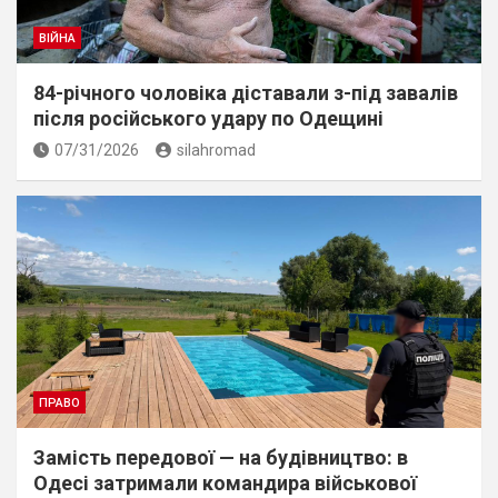
ВІЙНА
84-річного чоловіка діставали з-під завалів
пiсля росiйського удару по Одещині
07/31/2026
silahromad
ПРАВО
Замість передової — на будівництво: в
Одесі затримали командира військової