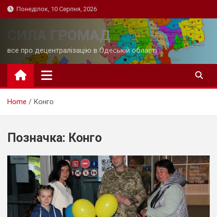
Skip
Понеділок, 10 Серпня, 2026
to
content
СИЛА ГРОМАД
все про децентралізацію в Одеській області
Home
Конго
Позначка:
Конго