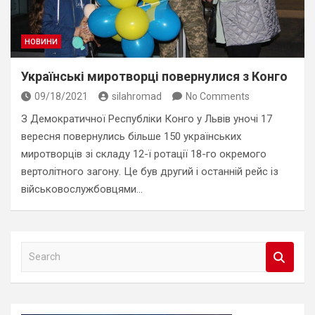
НОВИНИ
Українські миротворці повернулися з Конго
09/18/2021
silahromad
No Comments
З Демократичної Республіки Конго у Львів уночі 17
вересня повернулись більше 150 українських
миротворців зі складу 12-ї ротації 18-го окремого
вертолітного загону. Це був другий і останній рейс із
військовослужбовцями…
S
e
a
r