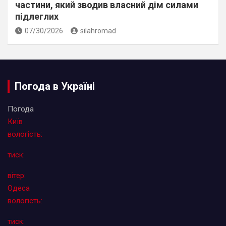
частини, який зводив власний дім силами
підлеглих
07/30/2026
silahromad
Погода в Україні
Погода
Київ
вологість:
тиск:
вітер:
Одеса
вологість:
тиск: