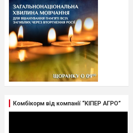
c
h
Комбікорм від компанії “КІПЕР АГРО”