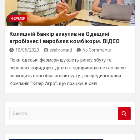
ФЕРМЕР
Колишній банкір викупив на Одещині
агробізнес і виробляє комбікорм. ВІДЕО
10/05/2023
silahromad
No Comments
Поки одеські фермери шукають ринку збуту та
зернових коридорів, дехто з підприємців не гає часу і
знаходить нові обрії розвитку тут, всередині країни.
Компанія “Кіпер Агро”, що працює в селі…
S
e
a
r