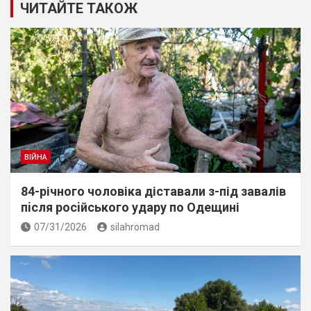
ЧИТАЙТЕ ТАКОЖ
ВІЙНА
84-річного чоловіка діставали з-під завалів
пiсля росiйського удару по Одещині
07/31/2026
silahromad