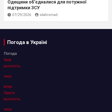
Одещини об’єдналися для потужної
підтримки ЗСУ
07/29/2026
silahromad
Погода в Україні
Погода
Київ
вологість:
тиск:
вітер:
Одеса
вологість:
тиск: