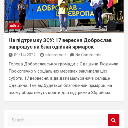
ВІЙНА
На підтримку ЗСУ: 17 вересня Доброслав
запрошує на благодійний ярмарок
09/14/2022
silahromad
No Comments
Голова Доброславської громади з Одещини Людмила
Прокопечко у соціальних мережах закликала цієї
суботи, 17 вервесня, відвідати мальовниче селище
Одещини. Там відбудеться благодійний ярмарок, на
якому збиратимуть кошти для підтримки Збройних…
S
e