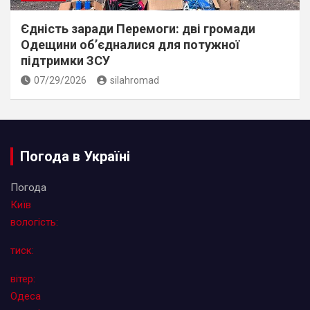
Єдність заради Перемоги: дві громади
Одещини об’єдналися для потужної
підтримки ЗСУ
07/29/2026
silahromad
Погода в Україні
Погода
Київ
вологість:
тиск:
вітер:
Одеса