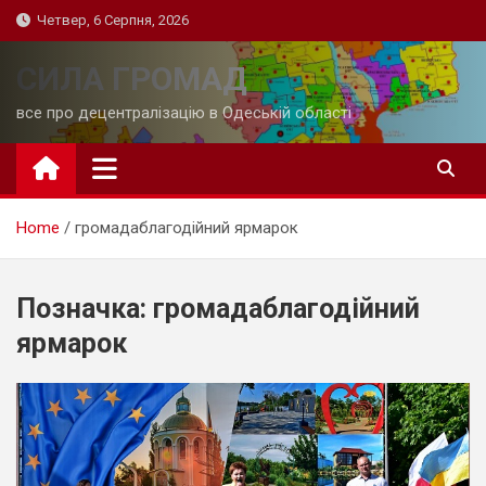
Skip
Четвер, 6 Серпня, 2026
to
content
СИЛА ГРОМАД
все про децентралізацію в Одеській області
Home
громадаблагодійний ярмарок
Позначка:
громадаблагодійний
ярмарок