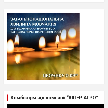
a
r
c
h
Комбікорм від компанії “КІПЕР АГРО”