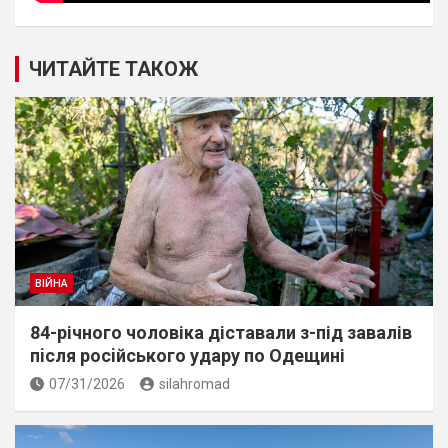
ЧИТАЙТЕ ТАКОЖ
ВІЙНА
84-річного чоловіка діставали з-під завалів
пiсля росiйського удару по Одещині
07/31/2026
silahromad