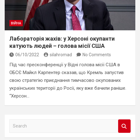
ВІЙНА
Лабораторія жахів: у Херсоні окупанти
катують людей – голова місії США
06/10/2022
silahromad
No Comments
Під час пресконференції у Відні голова місії США в
ОБСЄ Майкл Карпентер сказав, що Кремль запустив
свою стратегію приєднання тимчасово окупованих
українських території до Росії, яку вже бачили раніше.
“Херсон…
S
e
a