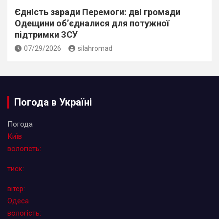
Єдність заради Перемоги: дві громади
Одещини об’єдналися для потужної
підтримки ЗСУ
07/29/2026
silahromad
Погода в Україні
Погода
Київ
вологість:
тиск:
вітер:
Одеса
вологість: