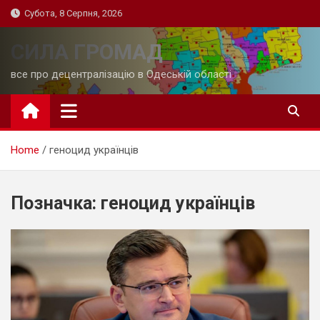
Skip
Субота, 8 Серпня, 2026
to
content
СИЛА ГРОМАД
все про децентралізацію в Одеській області
Home
геноцид українців
Позначка:
геноцид українців