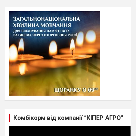
r
c
h
Комбікорм від компанії “КІПЕР АГРО”