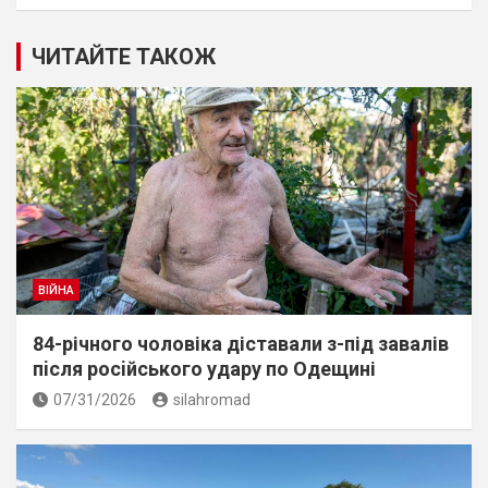
ЧИТАЙТЕ ТАКОЖ
ВІЙНА
84-річного чоловіка діставали з-під завалів
пiсля росiйського удару по Одещині
07/31/2026
silahromad