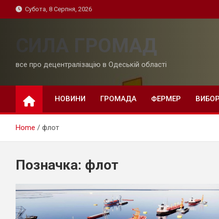
Skip
Субота, 8 Серпня, 2026
to
content
СИЛА ГРОМАД
все про децентралізацію в Одеській області
НОВИНИ
ГРОМАДА
ФЕРМЕР
ВИБО
Home
флот
Позначка:
флот