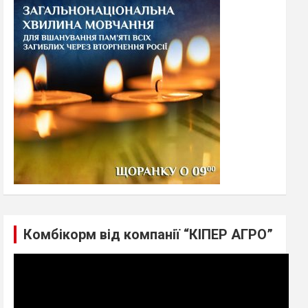
h
Комбікорм від компанії “КІПЕР АГРО”