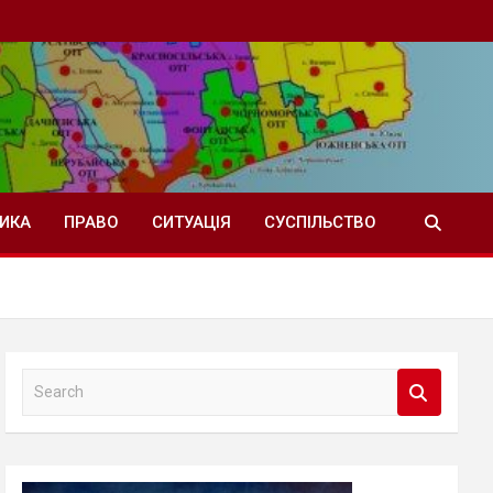
ТИКА
ПРАВО
СИТУАЦІЯ
СУСПІЛЬСТВО
S
e
a
r
c