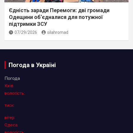
Єдність заради Перемоги: дві громади
Одещини об’єдналися для потужної
підтримки ЗСУ
07/29/2026
silahromad
Погода в Україні
Погода
Київ
вологість:
тиск:
вітер:
Одеса
вологість: