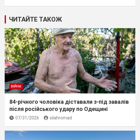
ЧИТАЙТЕ ТАКОЖ
ВІЙНА
84-річного чоловіка діставали з-під завалів
пiсля росiйського удару по Одещині
07/31/2026
silahromad