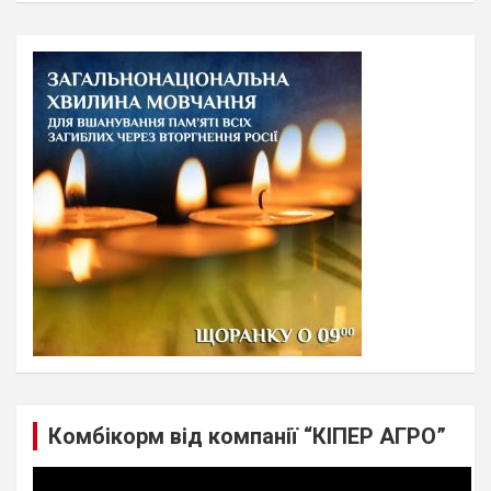
a
r
c
h
Комбікорм від компанії “КІПЕР АГРО”