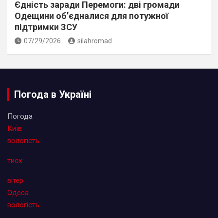
Єдність заради Перемоги: дві громади
Одещини об’єдналися для потужної
підтримки ЗСУ
07/29/2026
silahromad
Погода в Україні
Погода
Київ
вологість:
тиск:
вітер:
Одеса
вологість: