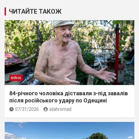
ЧИТАЙТЕ ТАКОЖ
ВІЙНА
84-річного чоловіка діставали з-під завалів
пiсля росiйського удару по Одещині
07/31/2026
silahromad