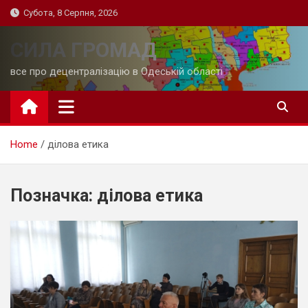
Skip
Субота, 8 Серпня, 2026
to
content
СИЛА ГРОМАД
все про децентралізацію в Одеській області
Home
ділова етика
Позначка:
ділова етика