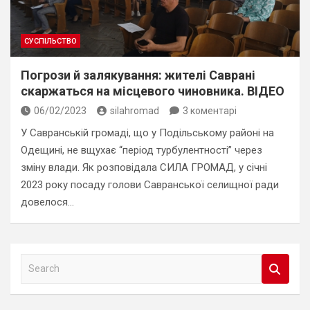
СУСПІЛЬСТВО
Погрози й залякування: жителі Саврані
скаржаться на місцевого чиновника. ВІДЕО
06/02/2023
silahromad
3 коментарі
У Савранській громаді, що у Подільському районі на
Одещині, не вщухає “період турбулентності” через
зміну влади. Як розповідала СИЛА ГРОМАД, у січні
2023 року посаду голови Савранської селищної ради
довелося…
S
e
a