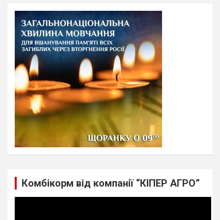
r
c
h
Комбікорм від компанії “КІПЕР АГРО”