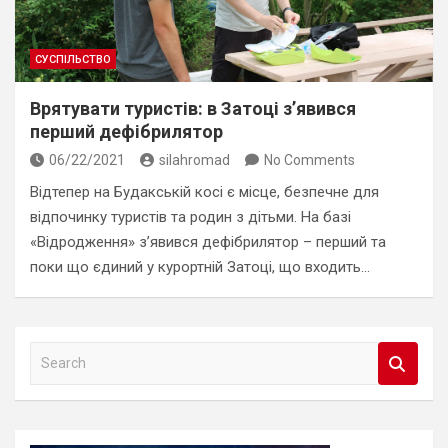
СУСПІЛЬСТВО
Врятувати туристів: в Затоці з’явився
перший дефібрилятор
06/22/2021
silahromad
No Comments
Відтепер на Будакській косі є місце, безпечне для
відпочинку туристів та родин з дітьми. На базі
«Відродження» з’явився дефібрилятор – перший та
поки що єдиний у курортній Затоці, що входить…
S
e
a
r