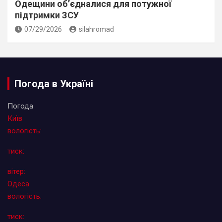
Одещини об’єдналися для потужної
підтримки ЗСУ
07/29/2026
silahromad
Погода в Україні
Погода
Київ
вологість:
тиск:
вітер:
Одеса
вологість:
тиск: