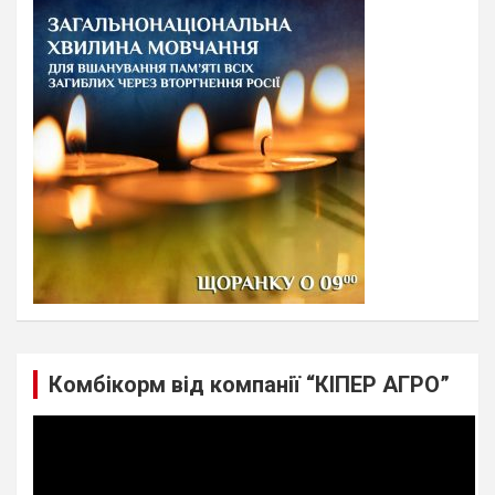
c
h
Комбікорм від компанії “КІПЕР АГРО”