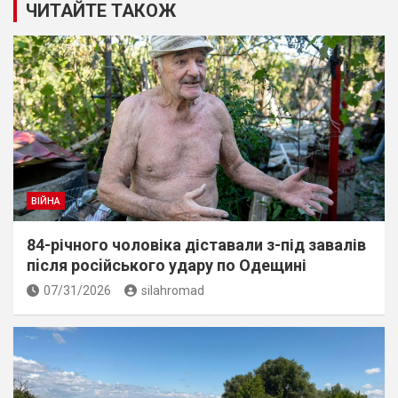
ЧИТАЙТЕ ТАКОЖ
ВІЙНА
84-річного чоловіка діставали з-під завалів
пiсля росiйського удару по Одещині
07/31/2026
silahromad