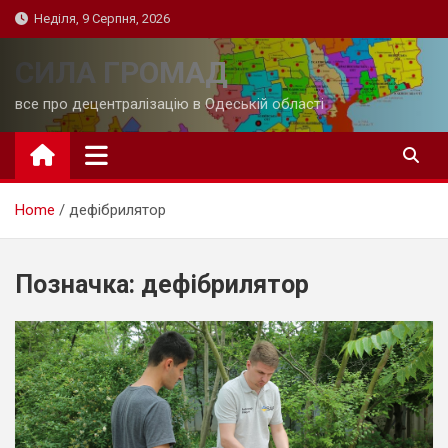
Skip
Неділя, 9 Серпня, 2026
to
content
СИЛА ГРОМАД
все про децентралізацію в Одеській області
Home
дефібрилятор
Позначка:
дефібрилятор