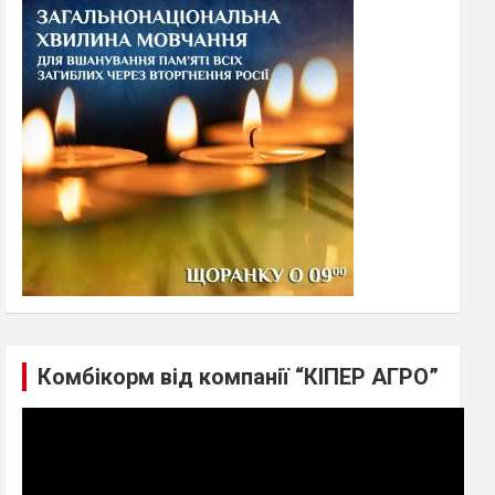
h
Комбікорм від компанії “КІПЕР АГРО”