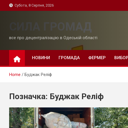
Skip
Субота, 8 Серпня, 2026
to
content
СИЛА ГРОМАД
все про децентралізацію в Одеській області
НОВИНИ
ГРОМАДА
ФЕРМЕР
ВИБО
Home
Буджак Реліф
Позначка:
Буджак Реліф