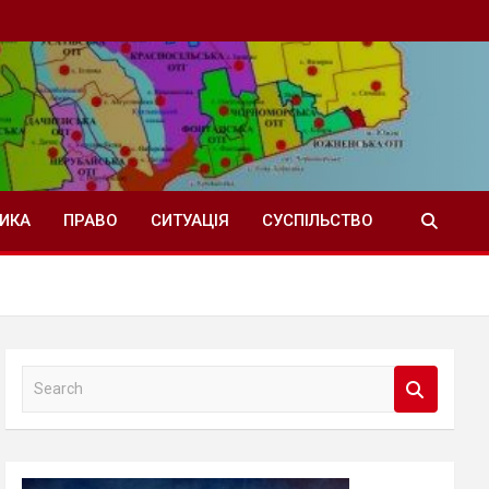
ТИКА
ПРАВО
СИТУАЦІЯ
СУСПІЛЬСТВО
S
e
a
r
c