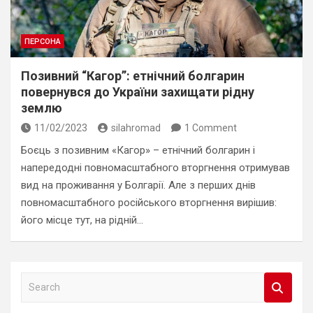
ПЕРСОНА
Позивний “Кагор”: етнічний болгарин
повернувся до України захищати рідну
землю
11/02/2023
silahromad
1 Comment
Боєць з позивним «Кагор» – етнічний болгарин і
напередодні повномасштабного вторгнення отримував
вид на проживання у Болгарії. Але з перших днів
повномасштабного російського вторгнення вирішив:
його місце тут, на рідній…
S
e