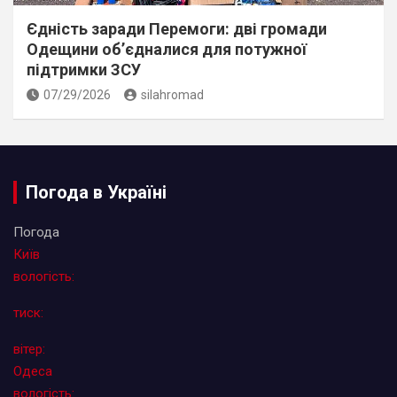
Єдність заради Перемоги: дві громади
Одещини об’єдналися для потужної
підтримки ЗСУ
07/29/2026
silahromad
Погода в Україні
Погода
Київ
вологість:
тиск:
вітер:
Одеса
вологість: