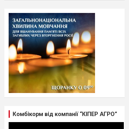
a
r
c
h
Комбікорм від компанії “КІПЕР АГРО”