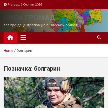
Skip
Четвер, 6 Серпня, 2026
to
content
СИЛА ГРОМАД
все про децентралізацію в Одеській області
Home
болгарин
Позначка:
болгарин