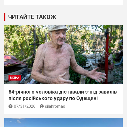
ЧИТАЙТЕ ТАКОЖ
ВІЙНА
84-річного чоловіка діставали з-під завалів
пiсля росiйського удару по Одещині
07/31/2026
silahromad