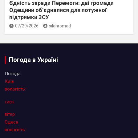
Єдність заради Перемоги: дві громади
Одещини об’єдналися для потужної
підтримки ЗСУ
07/29/2026
silahromad
Погода в Україні
Погода
Київ
вологість:
тиск:
вітер:
Одеса
вологість: