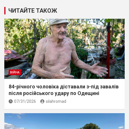
ЧИТАЙТЕ ТАКОЖ
ВІЙНА
84-річного чоловіка діставали з-під завалів
пiсля росiйського удару по Одещині
07/31/2026
silahromad