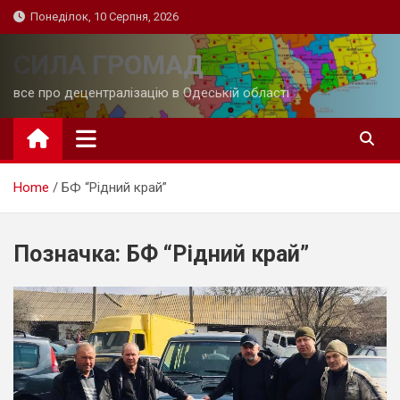
Skip
Понеділок, 10 Серпня, 2026
to
content
СИЛА ГРОМАД
все про децентралізацію в Одеській області
Home
БФ “Рідний край”
Позначка:
БФ “Рідний край”