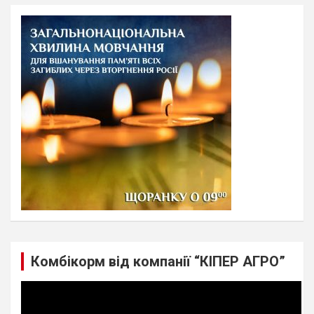
r
c
h
Комбікорм від компанії “КІПЕР АГРО”