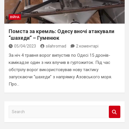
ВІЙНА
Помста за кремль: Одесу вночі атакували
“шахеди” – Гуменюк
05/04/2023
silahromad
2 коментарі
За ніч 4 травня ворог випустив по Одесі 15 дронів-
камікадзе один з них влучив в гуртожиток. Під час
обстрілу ворог використовував нову тактику
запускаючи “шахеди” з напрямку Азовського моря.
Про…
S
e
a