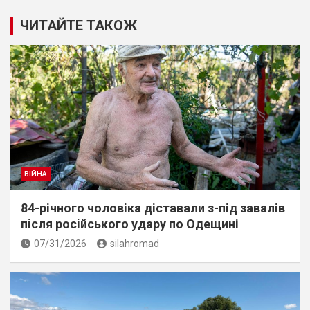
ЧИТАЙТЕ ТАКОЖ
ВІЙНА
84-річного чоловіка діставали з-під завалів
пiсля росiйського удару по Одещині
07/31/2026
silahromad