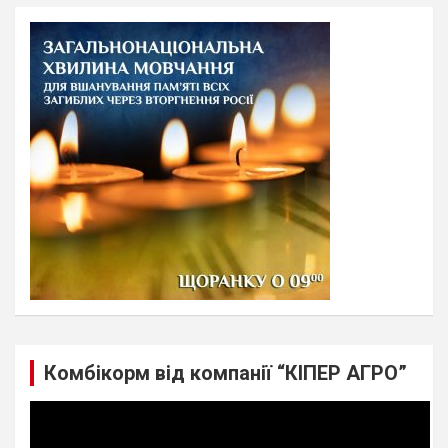
r
c
h
Комбікорм від компанії “КІПЕР АГРО”