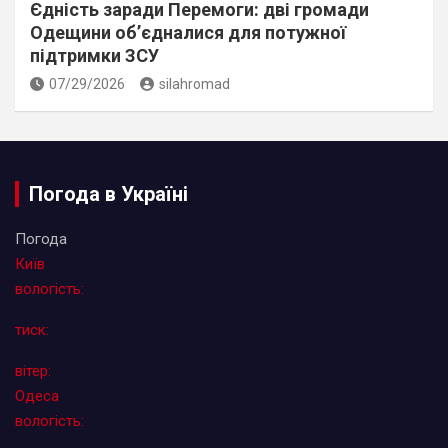
Єдність заради Перемоги: дві громади
Одещини об’єдналися для потужної
підтримки ЗСУ
07/29/2026
silahromad
Погода в Україні
Погода
Київ
вологість:
тиск:
вітер:
Одеса
вологість: