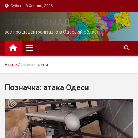
Skip
Субота, 8 Серпня, 2026
to
content
СИЛА ГРОМАД
все про децентралізацію в Одеській області
Home
атака Одеси
Позначка:
атака Одеси