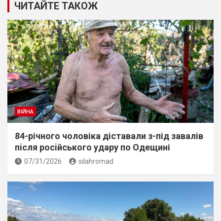
ЧИТАЙТЕ ТАКОЖ
ВІЙНА
84-річного чоловіка діставали з-під завалів
пiсля росiйського удару по Одещині
07/31/2026
silahromad