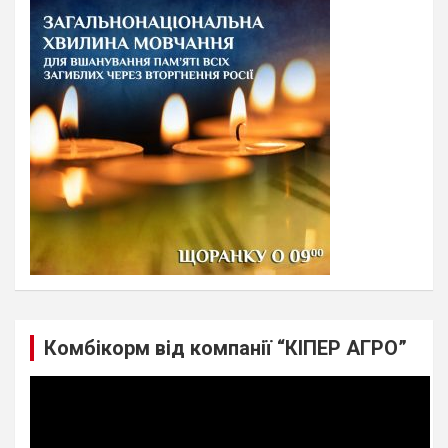
c
h
Комбікорм від компанії “КІПЕР АГРО”