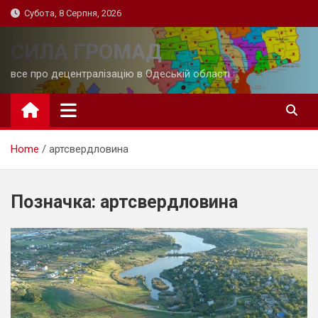
Skip
Субота, 8 Серпня, 2026
to
content
СИЛА ГРОМАД
все про децентралізацію в Одеській області
Home
артсвердловина
Позначка:
артсвердловина