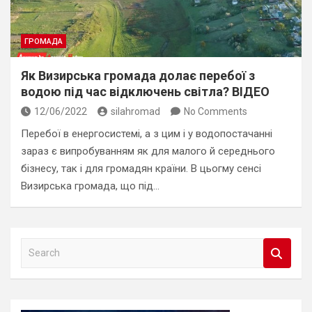
ГРОМАДА
Як Визирська громада долає перебої з
водою під час відключень світла? ВІДЕО
12/06/2022
silahromad
No Comments
Перебої в енергосистемі, а з цим і у водопостачанні
зараз є випробуванням як для малого й середнього
бізнесу, так і для громадян країни. В цьогму сенсі
Визирська громада, що під…
S
e
a
r