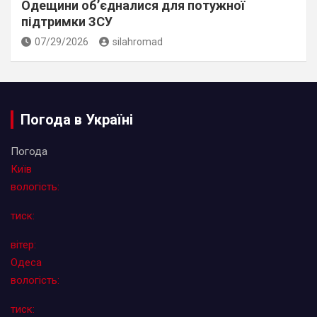
Одещини об’єдналися для потужної
підтримки ЗСУ
07/29/2026
silahromad
Погода в Україні
Погода
Київ
вологість:
тиск:
вітер:
Одеса
вологість:
тиск: