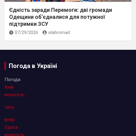
Єдність заради Перемоги: дві громади
Одещини об’єдналися для потужної
підтримки ЗСУ
07/29/2026
silahromad
Погода в Україні
Погода
Київ
вологість:
тиск:
вітер:
Одеса
вологість: