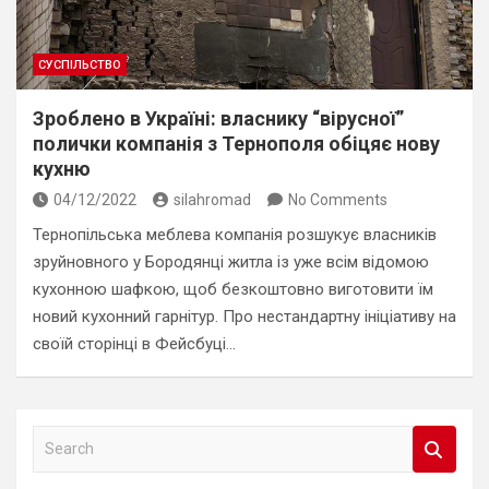
СУСПІЛЬСТВО
Зроблено в Україні: власнику “вірусної”
полички компанія з Тернополя обіцяє нову
кухню
04/12/2022
silahromad
No Comments
Тернопільська меблева компанія розшукує власників
зруйновного у Бородянці житла із уже всім відомою
кухонною шафкою, щоб безкоштовно виготовити їм
новий кухонний гарнітур. Про нестандартну ініціативу на
своїй сторінці в Фейсбуці…
S
e