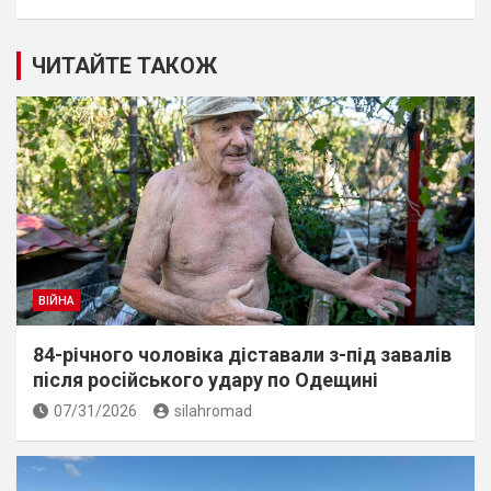
ЧИТАЙТЕ ТАКОЖ
ВІЙНА
84-річного чоловіка діставали з-під завалів
пiсля росiйського удару по Одещині
07/31/2026
silahromad