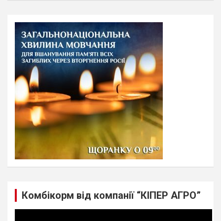
a
r
c
h
Комбікорм від компанії “КІПЕР АГРО”