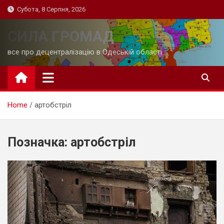
Skip
Субота, 8 Серпня, 2026
to
content
СИЛА ГРОМАД
все про децентралізацію в Одеській області
Home
артобстріл
Позначка:
артобстріл