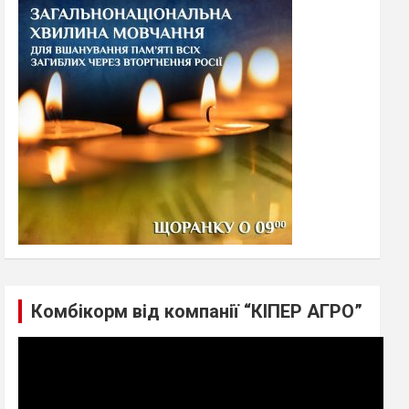
h
Комбікорм від компанії “КІПЕР АГРО”