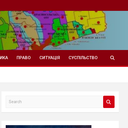
ТИКА
ПРАВО
СИТУАЦІЯ
СУСПІЛЬСТВО
S
e
a
r
c